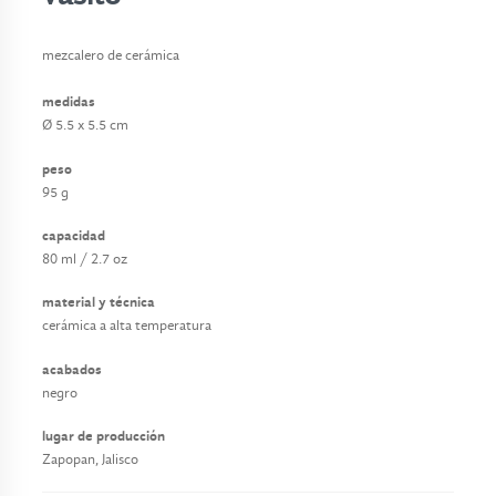
o
s
mezcalero de cerámica
t
medidas
a
Ø 5.5 x 5.5 cm
p
peso
e
95 g
t
e
capacidad
s
80 ml / 2.7 oz
material y técnica
p
cerámica a alta temperatura
r
o
acabados
y
negro
e
lugar de producción
c
Zapopan, Jalisco
t