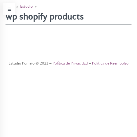
Inicio
»
Estudio
»
wp shopify products
e
s
t
Estudio Pomelo © 2021 –
Política de Privacidad
–
Política de Reembolso
u
d
i
o
o
b
j
e
t