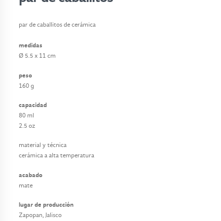
o
s
par de caballitos de cerámica
t
medidas
a
Ø 5.5 x 11 cm
p
peso
e
160 g
t
e
capacidad
s
80 ml
2.5 oz
p
material y técnica
r
cerámica a alta temperatura
o
y
acabado
e
mate
c
lugar de producción
t
Zapopan, Jalisco