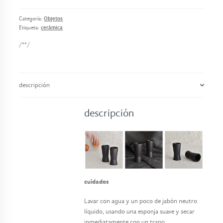
o
s
Categoría:
Objetos
Etiqueta:
cerámica
c
/**/
o
n
t
a
descripción
c
t
descripción
o
cuidados
Lavar con agua y un poco de jabón neutro
líquido, usando una esponja suave y secar
inmediatamente con un trapo.