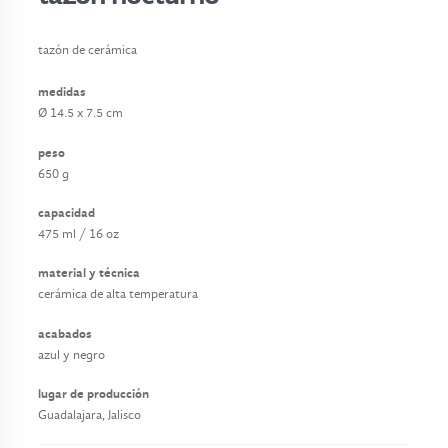
o
s
tazón de cerámica
t
medidas
a
Ø 14.5 x 7.5 cm
p
peso
e
650 g
t
e
capacidad
s
475 ml / 16 oz
material y técnica
p
cerámica de alta temperatura
r
o
acabados
y
azul y negro
e
lugar de producción
c
Guadalajara, Jalisco
t