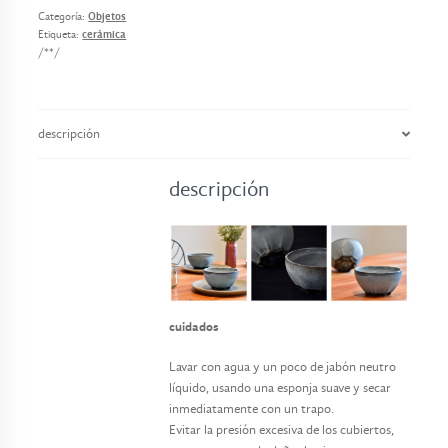
o
Categoría:
Objetos
s
Etiqueta:
cerámica
/**/
c
o
n
descripción
t
a
descripción
c
t
o
cuidados
Lavar con agua y un poco de jabón neutro
líquido, usando una esponja suave y secar
inmediatamente con un trapo.
Evitar la presión excesiva de los cubiertos,